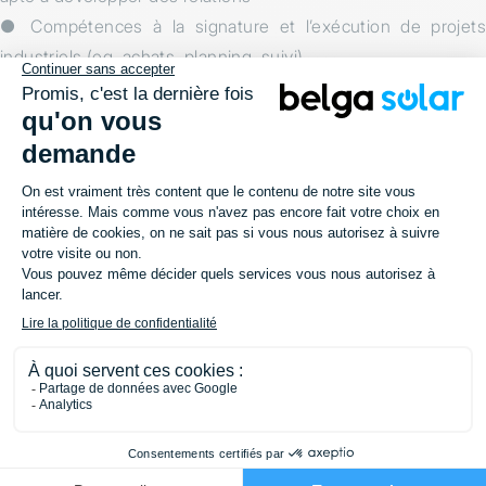
● Compétences à la signature et l’exécution de projets
industriels (eg. achats, planning, suivi)
● Conception d’une installation photovoltaïque industrielle
(eg. dimensionnement, aspects électriques, système de
pose en toiture et sol, analyse de rentabilité)
● Esprit d’organisation et attentif aux détails de la
conception à l’exécution
● Leadership permettant de réaliser les chantiers ‘PME’
(gestion équipes internes et externes)
● Rigoureux, précis et capable de résoudre des problèmes
de façon autonome
● Dynamique, travailleur, digne de confiance, ponctuel
● Sociable, respectueux et aimant travailler dans une équipe
et en équipe
PROPOSITION