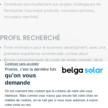
Contribuer ponctuellement aux projets stratégiques de
l’entreprise (nouveaux produits, nouveaux services,
nouveaux marchés)
PROFIL RECHERCHÉ
Forte motivation pour le business development, avec une
première expérience commerciale comme atout
Bonne compréhension du cycle de vente complet, de la
prospection à la conclusion et au suivi client
Excellentes capacités relationnelles et sens du
développement commercial
Esprit entrepreneurial, autonomie et approche
pragmatique orientée solutions
Bonne organisation, rigueur et capacité à gérer plusieurs
priorités