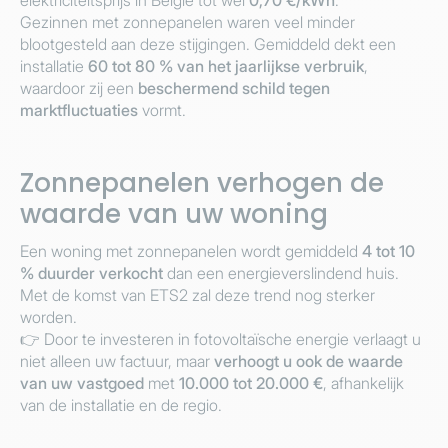
elektriciteitsprijs in België tot wel
0,70 €/kWh
.
Gezinnen met zonnepanelen waren veel minder
blootgesteld aan deze stijgingen. Gemiddeld dekt een
installatie
60 tot 80 % van het jaarlijkse verbruik
,
waardoor zij een
beschermend schild tegen
marktfluctuaties
vormt.
Zonnepanelen verhogen de
waarde van uw woning
Een woning met zonnepanelen wordt gemiddeld
4 tot 10
% duurder verkocht
dan een energieverslindend huis.
Met de komst van ETS2 zal deze trend nog sterker
worden.
👉 Door te investeren in fotovoltaïsche energie verlaagt u
niet alleen uw factuur, maar
verhoogt u ook de waarde
van uw vastgoed
met
10.000 tot 20.000 €
, afhankelijk
van de installatie en de regio.