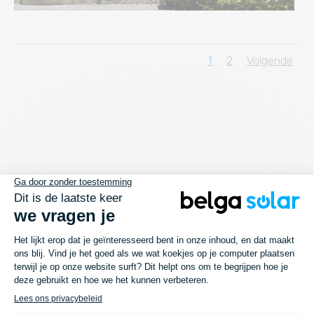
1
2
Volgende
Dit zal u ook bevallen…