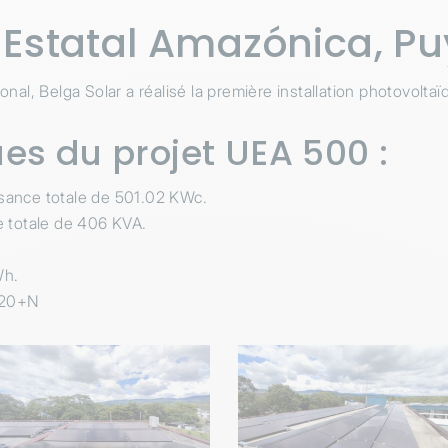
 Estatal Amazónica, P
ional, Belga Solar a réalisé la première installation photovolta
ues du projet UEA 500 :
sance totale de 501.02 KWc.
e totale de 406 KVA.
Wh.
220+N