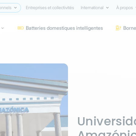
onnels
Entreprises et collectivités
International
À propos
Batteries domestiques intelligentes
Borne


Universid
Amazónic