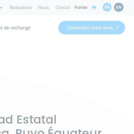
FR
EN
Panier
Réalisations
News
Contact
s de recharge
Demandez votre devis
ad Estatal
a, Puyo Équateur